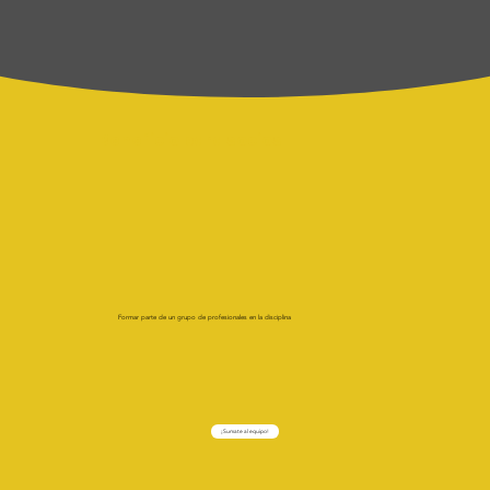
Beneficio para socios
Formar parte de un grupo de profesionales en la disciplina
¡Sumate al equipo!