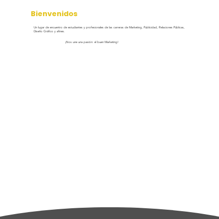
Bienvenidos
Un lugar de encuentro de estudiantes y profesionales de las carreras de Marketing, Publicidad, Relaciones Públicas,
Diseño Gráfico y afines.
¡Nos une una pasión: el buen Marketing!