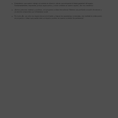
Entendemos que nuestro trabajo se sustenta en diversos valores que enriquecen la heterogeneidad del equipo.
Fundamentalmente, emprender, probar, equivocarnos y volver a intentar es nuestro espíritu. ¡No nos rendimos!
¡Somos personas creativas y positivas, con proyectos e ideas innovadoras! Tenemos una profunda vocación de servicio y
un enorme compromiso por el bienestar social.
Por todo ello, ¡no sólo nos inspira innovar en el medio y mejorar las experiencias comerciales, sino también la colaboración
en proyectos o ideas que puedan tener un impacto positivo en nuestra sociedad de pertenencia!