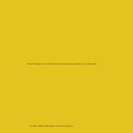
Bolsa de Trabajo (oportunidad de inserción laboral para estudiantes y/o profesionales)
Acceder a Debates Mensuales sobre temas exclusivos