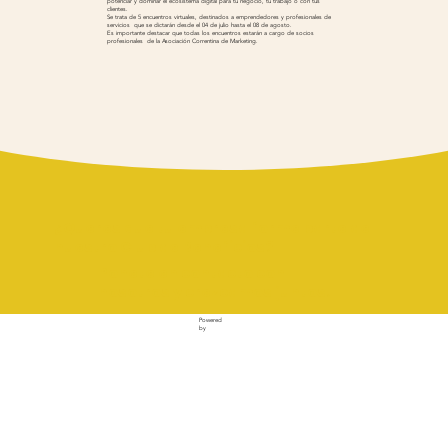
potenciar y dominar el ecosistema digital para tu negocio, tu trabajo o con tus
clientes.
Se trata de 5 encuentros virtuales, destinados a emprendedores y profesionales de
servicios que se dictarán desde el 04 de julio hasta el 08 de agosto.
Es importante destacar que todas los encuentros estarán a cargo de socios
profesionales de la Asociación Correntina de Marketing.
¿Queres que tu empresa forme parte de
nuestro Club de Beneficios?
Ponete en contacto con
nosotros y crezcamos juntos!
Powered
by