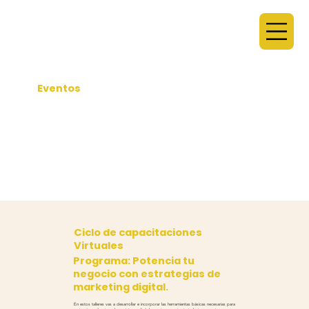
Eventos
Ciclo de capacitaciones
Virtuales
Programa: Potencia tu
negocio con estrategias de
marketing digital.
En estos talleres vas a desarrollar e incorporar las herramientas básicas necesarias para