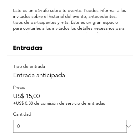
Este es un párrafo sobre tu evento. Puedes informar a los
invitados sobre el historial del evento, antecedentes,
tipos de participantes y más. Este es un gran espacio
para contarles a los invitados los detalles necesarios para
alentarlos a registrarse. Para personalizar el encabezado
del texto, dirígete a Administrar Eventos> Detalles del
evento.
Entradas
Este es un párrafo sobre tu evento. Puedes informar a los
invitados sobre el historial del evento, antecedentes,
Tipo de entrada
tipos de participantes y más. Este es un gran espacio
Entrada anticipada
para dar a los invitados toda la información necesaria para
invitarlos a registrarse. Para personalizar este encabezado
Precio
del texto, dirígete a Administrar Eventos> Detalles del
evento.
US$ 15,00
+US$ 0,38 de comisión de servicio de entradas
Cantidad